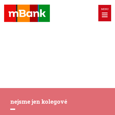
MENU
nejsme jen kolegové