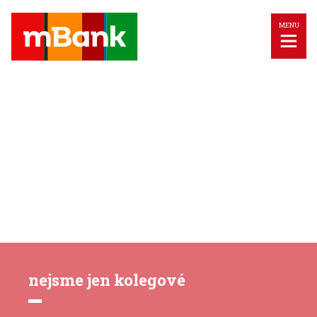
MENU
nejsme jen kolegové