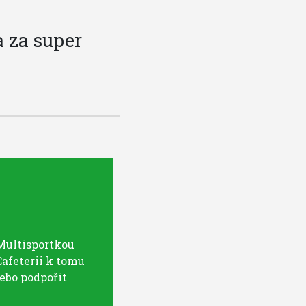
a za super
Multisportkou
Cafeterii k tomu
nebo podpořit