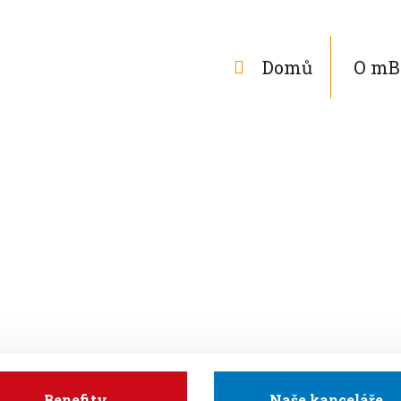
Domů
O mB
Proč k nám
Benefity
Naše kanceláře