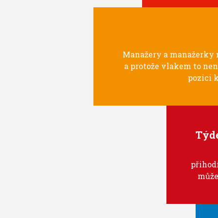
Manažery a manažerky m
a protože vlakem to nen
pozici k
Týde
přihodí
může