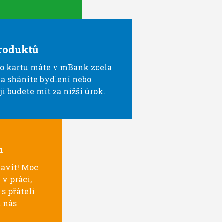
roduktů
bo kartu máte v mBank zcela
a sháníte bydlení nebo
ji budete mít za nižší úrok.
n
lavit! Moc
 v práci,
s přáteli
d nás