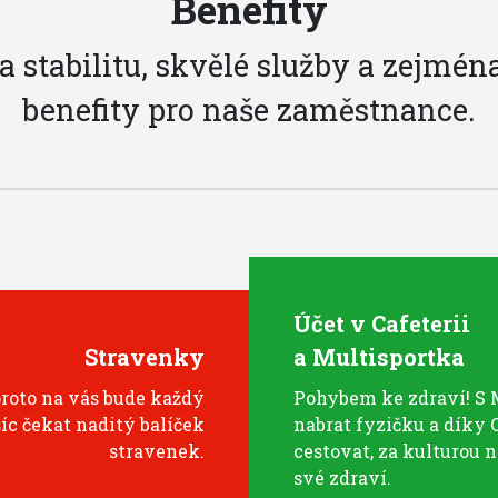
Benefity
 stabilitu, skvělé služby a zejmén
benefity pro naše zaměstnance.
Účet v Cafeterii
Stravenky
a Multisportka
proto na vás bude každý
Pohybem ke zdraví! S 
íc čekat naditý balíček
nabrat fyzičku a díky 
stravenek.
cestovat, za kulturou 
své zdraví.