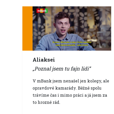
Aliaksei
Poznal jsem tu fajn lidi
V mBank jsem nenašel jen kolegy, ale
opravdové kamarády. Běžně spolu
trávíme čas i mimo práci a já jsem za
to hrozně rád.