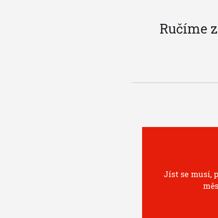
Ručíme za
Jíst se musí, 
měs