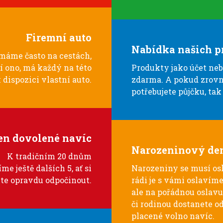
Firemní auto
Nabídka našich p
áme často na cestách,
í ono, má každý na této
Produkty jako účet ne
 dispozici vlastní auto.
zdarma. A pokud zrovn
potřebujete půjčku, tak 
n dovolené navíc
Narozeninový de
K tradičním 20 dnům
me ještě dalších 5, ať si
Narozeniny se musí os
te opravdu odpočinout.
rádi je s vámi oslavíme
ale na pořádnou oslavu 
či rodinou dostanete o
placené volno navíc.