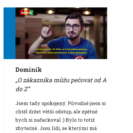
Dominik
O zákazníka můžu pečovat od A
do Z
Jsem tady spokojený. Původně jsem si
chtěl držet větší odstup, ale zpětně
bych si nafackoval :) Bylo to totiž
zbytečné. Jsou lidi, se kterými má